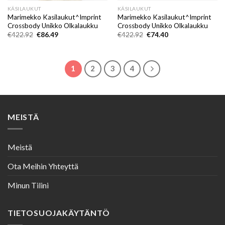
KÄSILAUKUT
KÄSILAUKUT
Marimekko Kasilaukut^Imprint
Marimekko Kasilaukut^Imprint
Crossbody Unikko Olkalaukku
Crossbody Unikko Olkalaukku
Alkuperäinen
Nykyinen
Alkuperäinen
Nykyinen
€
422.92
€
86.49
€
422.92
€
74.40
hinta
hinta
hinta
hinta
oli:
on:
oli:
on:
€422.92.
€86.49.
€422.92.
€74.40.
1
2
3
4
MEISTÄ
Meistä
Ota Meihin Yhteyttä
Minun Tilini
TIETOSUOJAKÄYTÄNTÖ