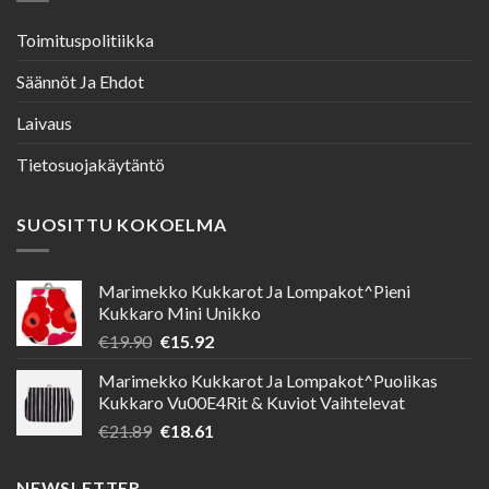
Toimituspolitiikka
Säännöt Ja Ehdot
Laivaus
Tietosuojakäytäntö
SUOSITTU KOKOELMA
Marimekko Kukkarot Ja Lompakot^Pieni
Kukkaro Mini Unikko
Alkuperäinen
Nykyinen
€
19.90
€
15.92
hinta
hinta
Marimekko Kukkarot Ja Lompakot^Puolikas
oli:
on:
Kukkaro Vu00E4Rit & Kuviot Vaihtelevat
€19.90.
€15.92.
Alkuperäinen
Nykyinen
€
21.89
€
18.61
hinta
hinta
oli:
on:
NEWSLETTER