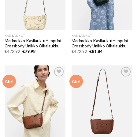
KÄSILAUKUT
KÄSILAUKUT
Marimekko Kasilaukut^Imprint
Marimekko Kasilaukut^Imprint
Crossbody Unikko Olkalaukku
Crossbody Unikko Olkalaukku
Alkuperäinen
Nykyinen
Alkuperäinen
Nykyinen
€
422.92
€
79.98
€
422.92
€
81.84
hinta
hinta
hinta
hinta
oli:
on:
oli:
on:
€422.92.
€79.98.
€422.92.
€81.84.
Ale!
Ale!
Add to
Add to
wishlist
wishlist