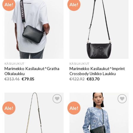
Ale!
Ale!
Add to
Add to
wishlist
wishlist
KÄSILAUKUT
KÄSILAUKUT
Marimekko Kasilaukut^Gratha
Marimekko Kasilaukut^Imprint
Olkalaukku
Crossbody Unikko Laukku
Alkuperäinen
Nykyinen
Alkuperäinen
Nykyinen
€
313.46
€
79.05
€
422.92
€
83.70
hinta
hinta
hinta
hinta
oli:
on:
oli:
on:
€313.46.
€79.05.
€422.92.
€83.70.
Ale!
Ale!
Add to
Add to
wishlist
wishlist