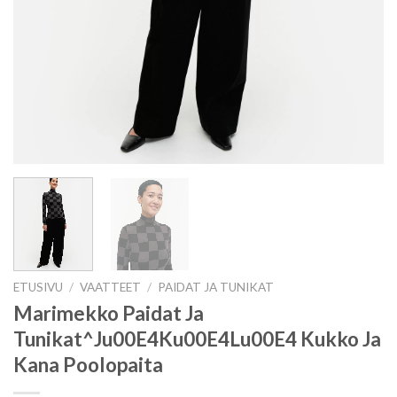
ETUSIVU
/
VAATTEET
/
PAIDAT JA TUNIKAT
Marimekko Paidat Ja
Tunikat^Ju00E4Ku00E4Lu00E4 Kukko Ja
Kana Poolopaita