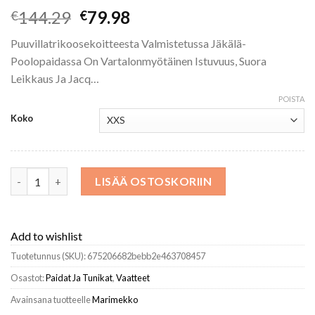
Alkuperäinen
Nykyinen
144.29
79.98
€
€
hinta
hinta
Puuvillatrikoosekoitteesta Valmistetussa Jäkälä-
oli:
on:
Poolopaidassa On Vartalonmyötäinen Istuvuus, Suora
€144.29.
€79.98.
Leikkaus Ja Jacq…
POISTA
Koko
Marimekko Paidat Ja Tunikat^Ju00E4Ku00E4Lu00E4 Kukko Ja K
LISÄÄ OSTOSKORIIN
Add to wishlist
Tuotetunnus (SKU):
675206682bebb2e463708457
Osastot:
Paidat Ja Tunikat
,
Vaatteet
Avainsana tuotteelle
Marimekko