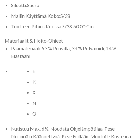
Siluetti:
Suora
Mallin Käyttämä Koko:
S/38
Tuotteen Pituus Koossa S/38:
60.00 Cm
Materiaalit & Hoito-Ohjeet
Päämateriaali:
53 % Puuvilla, 33 % Polyamidi, 14 %
Elastaani
E
K
X
N
Q
Kutistuu Max. 6%. Noudata Ohjelämpötilaa. Pese
Nurinpäin Käännettynä. Pese Erillään. Muotoile Kosteana.