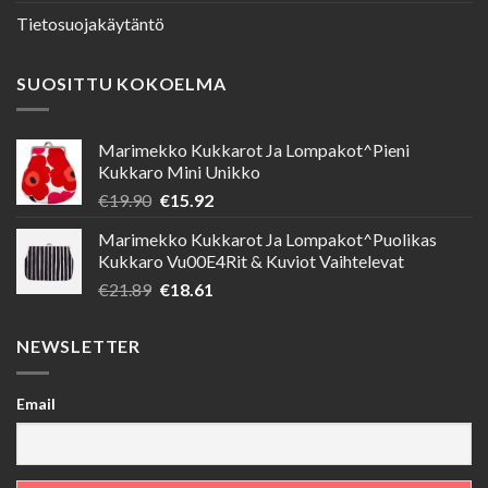
Tietosuojakäytäntö
SUOSITTU KOKOELMA
Marimekko Kukkarot Ja Lompakot^Pieni
Kukkaro Mini Unikko
Alkuperäinen
Nykyinen
€
19.90
€
15.92
hinta
hinta
Marimekko Kukkarot Ja Lompakot^Puolikas
oli:
on:
Kukkaro Vu00E4Rit & Kuviot Vaihtelevat
€19.90.
€15.92.
Alkuperäinen
Nykyinen
€
21.89
€
18.61
hinta
hinta
oli:
on:
NEWSLETTER
€21.89.
€18.61.
Email