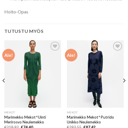
Hoito-Opas
TUTUSTU MYÖS
Ale!
Ale!
Add to
Add to
wishlist
wishlist
MEKOT
MEKOT
Marimekko Mekot^Uinti
Marimekko Mekot^Putrido
Merirosvo Neulemekko
Unikko Neulemekko
Alkuperäinen
Nykyinen
Alkuperäinen
Nykyinen
€
218.92
€
74.40
€
293.55
€
87.42