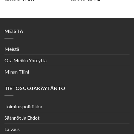
hinta
hinta
hinta
hinta
oli:
on:
oli:
on:
€218.92.
€74.40.
€293.55.
€87.42.
MEISTÄ
Meistä
Ota Meihin Yhteyttä
Minun Tilini
TIETOSUOJAKÄYTÄNTÖ
Toimituspolitiikka
Säännöt Ja Ehdot
Laivaus