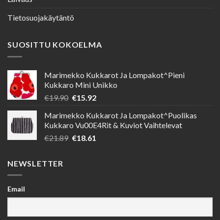
Tietosuojakäytäntö
SUOSITTU KOKOELMA
Marimekko Kukkarot Ja Lompakot^Pieni
Kukkaro Mini Unikko
Alkuperäinen
Nykyinen
€
19.90
€
15.92
hinta
hinta
Marimekko Kukkarot Ja Lompakot^Puolikas
oli:
on:
Kukkaro Vu00E4Rit & Kuviot Vaihtelevat
€19.90.
€15.92.
Alkuperäinen
Nykyinen
€
21.89
€
18.61
hinta
hinta
oli:
on:
NEWSLETTER
€21.89.
€18.61.
Email