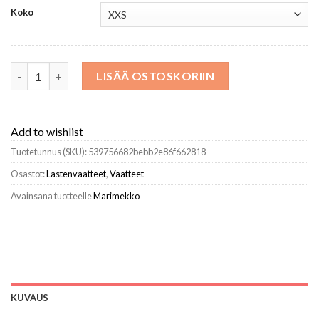
Koko
Marimekko Lastenvaatteet^Kukkakoru Mini Unikot Ii Mekko m
LISÄÄ OSTOSKORIIN
Add to wishlist
Tuotetunnus (SKU):
539756682bebb2e86f662818
Osastot:
Lastenvaatteet
,
Vaatteet
Avainsana tuotteelle
Marimekko
KUVAUS