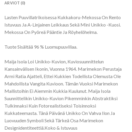
ARVIOT (0)
Lasten Puuvillatrikoisessa Kukkakoru-Mekossa On Rento
Istuvuus Ja A-Linjainen Leikkaus Sekä Mini Unikko -Kuosi.
Mekossa On Pyöreä Pääntie Ja Röyhelöhelma.
Tuote Sisältää 96 % Luomupuuvillaa.
Maija Isola Loi Unikko-Kuvion, Kuviosuunnittelun
Kansainvälisen Ikonin, Vuonna 1964. Marimekon Perustaja
Armi Ratia Ajatteli, Ettei Kukkien Todellista Olemusta Ole
Mahdollista Vangita Kuvioon. Tämän Vuoksi Marimekon
Mallistoihin Ei Aiemmin Kukkia Kuulunut. Maija Isola
Suunnittelikin Unikko-Kuvion Pikemminkin Abstraktiksi
Tulkinnaksi Kuin Fotorealistiseksi Toisinnoksi
Kukkateemasta. Tänä Päivänä Unikko On Vahva Ilon Ja
Luovuuden Symboli Sekä Tärkeä Osa Marimekon
Designidentiteettiä.Koko & Istuvuus