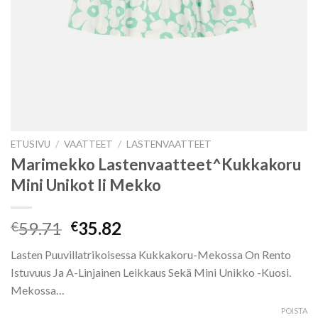
ETUSIVU
/
VAATTEET
/
LASTENVAATTEET
Marimekko Lastenvaatteet^Kukkakoru
Mini Unikot Ii Mekko
Alkuperäinen
Nykyinen
59.71
35.82
€
€
hinta
hinta
Lasten Puuvillatrikoisessa Kukkakoru-Mekossa On Rento
oli:
on:
Istuvuus Ja A-Linjainen Leikkaus Sekä Mini Unikko -Kuosi.
€59.71.
€35.82.
Mekossa…
POISTA