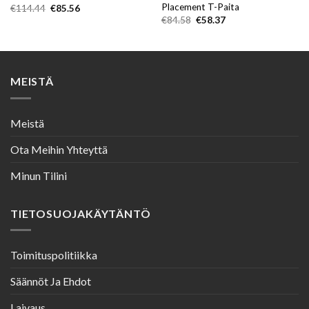
Placement T-Paita
Alkuperäinen
Nykyinen
€
114.44
€
85.56
hinta
hinta
Alkuperäinen
Nykyinen
€
84.58
€
58.37
oli:
on:
hinta
hinta
€114.44.
€85.56.
oli:
on:
€84.58.
€58.37.
MEISTÄ
Meistä
Ota Meihin Yhteyttä
Minun Tilini
TIETOSUOJAKÄYTÄNTÖ
Toimituspolitiikka
Säännöt Ja Ehdot
Laivaus