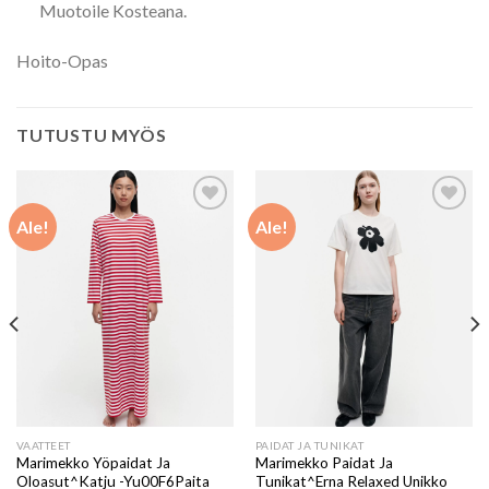
Muotoile Kosteana.
Hoito-Opas
TUTUSTU MYÖS
Ale!
Ale!
Add to
Add to
wishlist
wishlist
VAATTEET
PAIDAT JA TUNIKAT
Marimekko Yöpaidat Ja
Marimekko Paidat Ja
Oloasut^Katju -Yu00F6Paita
Tunikat^Erna Relaxed Unikko